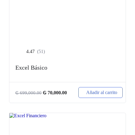
4.47
(51)
Excel Básico
Añadir al carrito
₲
70,000.00
₲
699,000.00