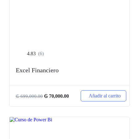
4.83
(6)
Excel Financiero
Añadir al carrito
₲
70,000.00
₲
699,000.00